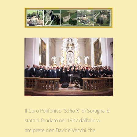
Il Coro Polifonico “S.Pio X” di Soragna, è
stato ri-fondato nel 1907 dall’allora
arciprete don Davide Vecchi che