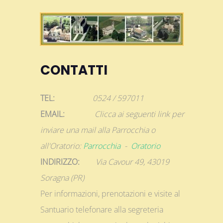
CONTATTI
TEL:
0524 / 597011
EMAIL:
Clicca ai seguenti link per
inviare una mail alla Parrocchia o
all'Oratorio:
Parrocchia
-
Oratorio
INDIRIZZO:
Via Cavour 49, 43019
Soragna (PR)
Per informazioni, prenotazioni e visite al
Santuario telefonare alla segreteria