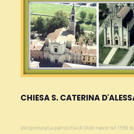
CHIESA S. CATERINA D'ALES
(Arcipretura)
La parrocchia di Diolo nasce nel 1590 st