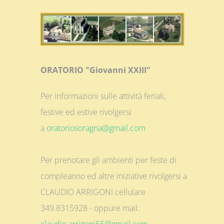
ORATORIO "Giovanni XXIII"
Per informazioni sulle attività feriali,
festive ed estive rivolgersi
a
oratoriosoragna@gmail.com
Per prenotare gli ambienti per feste di
compleanno ed altre iniziative rivolgersi a
CLAUDIO ARRIGONI cellulare
349.8315928 - oppure mail: